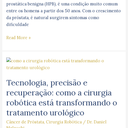
prostática benigna (HPB), é uma condição muito comum
entre os homens a partir dos 50 anos. Com o crescimento
da próstata, é natural surgirem sintomas como
dificuldade
Read More »
Tecnologia,
precisão
e
Tecnologia, precisão e
recuperação:
como
recuperação: como a cirurgia
a
robótica está transformando o
cirurgia
robótica
tratamento urológico
está
Câncer de Próstata
,
Cirurgia Robótica
/
Dr. Daniel
transformando
Melecchi