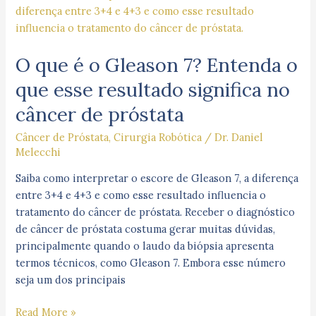
que
é
o
O que é o Gleason 7? Entenda o
Gleason
7?
que esse resultado significa no
Entenda
câncer de próstata
o
que
Câncer de Próstata
,
Cirurgia Robótica
/
Dr. Daniel
esse
Melecchi
resultado
Saiba como interpretar o escore de Gleason 7, a diferença
significa
entre 3+4 e 4+3 e como esse resultado influencia o
no
tratamento do câncer de próstata. Receber o diagnóstico
câncer
de câncer de próstata costuma gerar muitas dúvidas,
de
principalmente quando o laudo da biópsia apresenta
próstata
termos técnicos, como Gleason 7. Embora esse número
seja um dos principais
Read More »