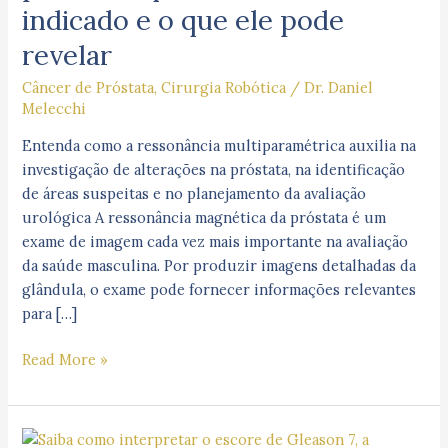
indicado e o que ele pode
indicado
e
revelar
o
Câncer de Próstata
,
Cirurgia Robótica
/
Dr. Daniel
que
Melecchi
ele
pode
Entenda como a ressonância multiparamétrica auxilia na
revelar
investigação de alterações na próstata, na identificação
de áreas suspeitas e no planejamento da avaliação
urológica A ressonância magnética da próstata é um
exame de imagem cada vez mais importante na avaliação
da saúde masculina. Por produzir imagens detalhadas da
glândula, o exame pode fornecer informações relevantes
para […]
Read More »
O