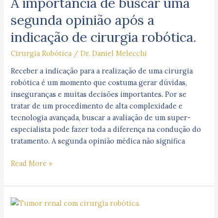
A importância de buscar uma
buscar
uma
segunda opinião após a
segunda
indicação de cirurgia robótica.
opinião
após
Cirurgia Robótica
/
Dr. Daniel Melecchi
a
indicação
Receber a indicação para a realização de uma cirurgia
de
robótica é um momento que costuma gerar dúvidas,
cirurgia
inseguranças e muitas decisões importantes. Por se
robótica.
tratar de um procedimento de alta complexidade e
tecnologia avançada, buscar a avaliação de um super-
especialista pode fazer toda a diferença na condução do
tratamento. A segunda opinião médica não significa
Read More »
Tumor
renal