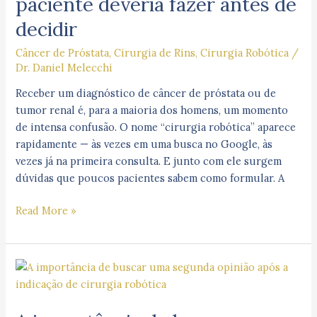
paciente deveria fazer antes de
rins:
as
decidir
perguntas
que
Câncer de Próstata
,
Cirurgia de Rins
,
Cirurgia Robótica
/
Dr. Daniel Melecchi
todo
paciente
Receber um diagnóstico de câncer de próstata ou de
deveria
tumor renal é, para a maioria dos homens, um momento
fazer
de intensa confusão. O nome “cirurgia robótica” aparece
antes
rapidamente — às vezes em uma busca no Google, às
de
vezes já na primeira consulta. E junto com ele surgem
decidir
dúvidas que poucos pacientes sabem como formular. A
Read More »
A
importância
de