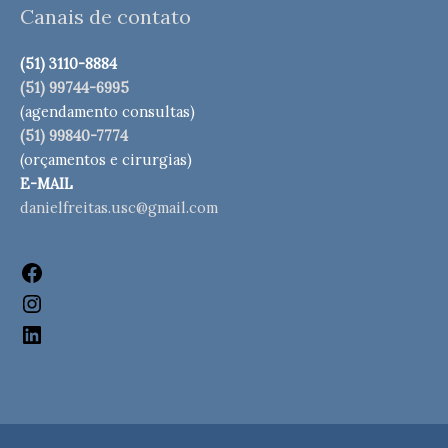
Facebook
Instagram
LinkedIn
Canais de contato
(51) 3110-8884
(51) 99744-6995
(agendamento consultas)
(51) 99840-7774
(orçamentos e cirurgias)
E-MAIL
danielfreitas.usc@gmail.com