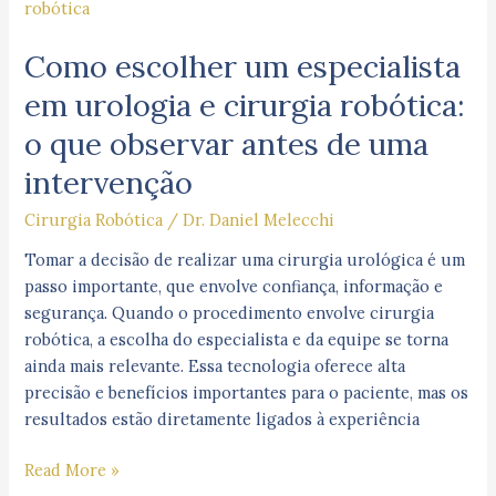
escolher
um
Como escolher um especialista
especialista
em
em urologia e cirurgia robótica:
urologia
o que observar antes de uma
e
cirurgia
intervenção
robótica:
Cirurgia Robótica
/
Dr. Daniel Melecchi
o
que
Tomar a decisão de realizar uma cirurgia urológica é um
observar
passo importante, que envolve confiança, informação e
antes
segurança. Quando o procedimento envolve cirurgia
de
robótica, a escolha do especialista e da equipe se torna
uma
ainda mais relevante. Essa tecnologia oferece alta
intervenção
precisão e benefícios importantes para o paciente, mas os
resultados estão diretamente ligados à experiência
Read More »