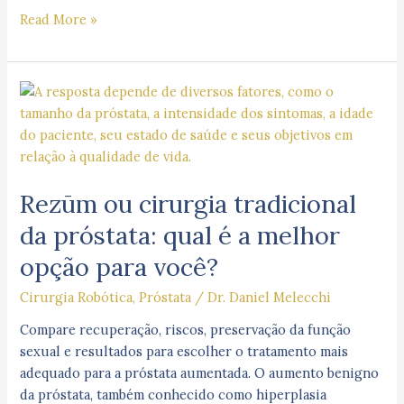
Read More »
Rezūm
ou
cirurgia
tradicional
da
Rezūm ou cirurgia tradicional
próstata:
qual
da próstata: qual é a melhor
é
opção para você?
a
melhor
Cirurgia Robótica
,
Próstata
/
Dr. Daniel Melecchi
opção
para
Compare recuperação, riscos, preservação da função
você?
sexual e resultados para escolher o tratamento mais
adequado para a próstata aumentada. O aumento benigno
da próstata, também conhecido como hiperplasia