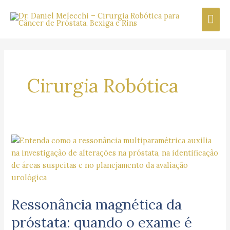
Ir
Men
para
o
prin
conteúdo
Paginação
de
post
Cirurgia Robótica
Ressonância
magnética
da
próstata:
quando
Ressonância magnética da
o
exame
próstata: quando o exame é
é