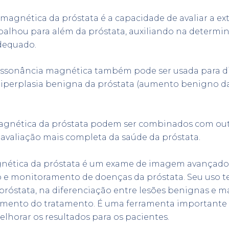
magnética da próstata é a capacidade de avaliar a e
spalhou para além da próstata, auxiliando na determi
dequado.
ressonância magnética também pode ser usada para dia
iperplasia benigna da próstata (aumento benigno da 
magnética da próstata podem ser combinados com ou
 avaliação mais completa da saúde da próstata.
agnética da próstata é um exame de imagem avança
co e monitoramento de doenças da próstata. Seu uso t
róstata, na diferenciação entre lesões benignas e ma
mento do tratamento. É uma ferramenta importante q
elhorar os resultados para os pacientes.