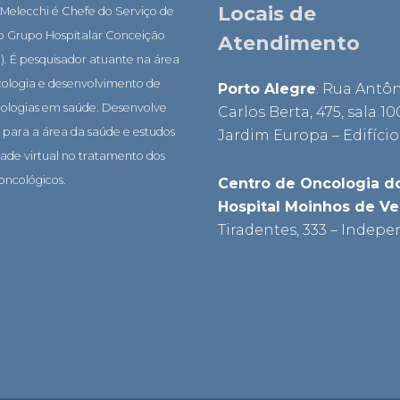
Locais de
 Melecchi é Chefe do Serviço de
do Grupo Hospitalar Conceição
Atendimento
. É pesquisador atuante na área
cologia e desenvolvimento de
Porto Alegre
: Rua Antô
nologias em saúde. Desenvolve
Carlos Berta, 475, sala 10
s para a área da saúde e estudos
Jardim Europa – Edifício
ade virtual no tratamento dos
oncológicos.
Centro de Oncologia d
Hospital Moinhos de V
Tiradentes, 333 – Indepe