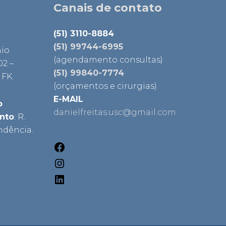
Facebook
Instagram
LinkedIn
Canais de contato
(51) 3110-8884
(51) 99744-6995
nio
(agendamento consultas)
02 –
(51) 99840-7774
 FK.
(orçamentos e cirurgias)
E-MAIL
o
danielfreitas.usc@gmail.com
ento
: R.
ndência.