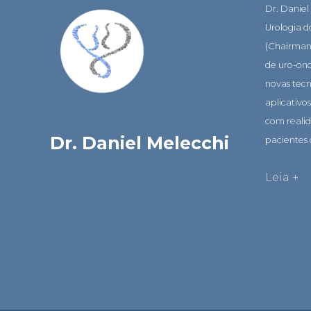
Dr. Daniel
Urologia 
(Chairman)
de uro-on
novas tec
aplicativo
com realid
Dr. Daniel Melecchi
pacientes 
Leia +