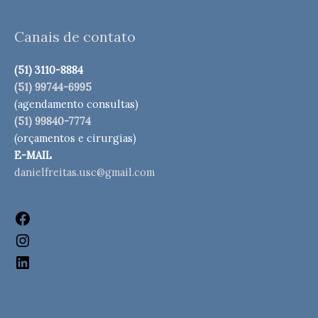
Facebook
Instagram
LinkedIn
Canais de contato
(51) 3110-8884
(51) 99744-6995
(agendamento consultas)
(51) 99840-7774
(orçamentos e cirurgias)
E-MAIL
danielfreitas.usc@gmail.com