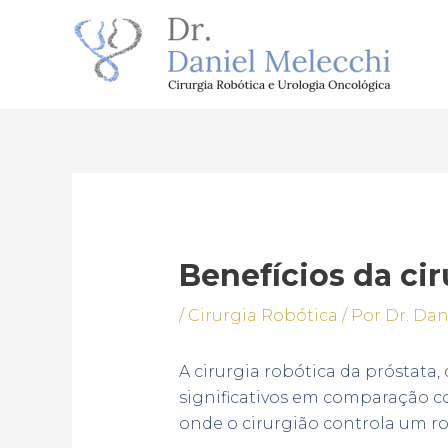
Ir
para
o
conteúdo
Post
navigation
Benefícios da cir
/
Cirurgia Robótica
/ Por
Dr. Dan
A cirurgia robótica da próstata
significativos em comparação co
onde o cirurgião controla um r