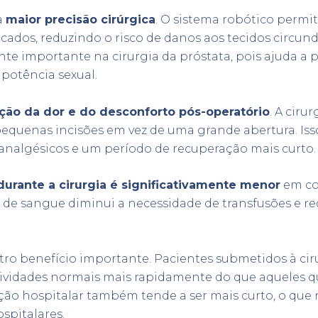
a
maior precisão cirúrgica
. O sistema robótico permit
dos, reduzindo o risco de danos aos tecidos circund
nte importante na cirurgia da próstata, pois ajuda a 
 potência sexual.
ção da dor e do desconforto pós-operatório
. A cir
 pequenas incisões em vez de uma grande abertura. I
analgésicos e um período de recuperação mais curto.
urante a cirurgia é significativamente menor
em co
 de sangue diminui a necessidade de transfusões e re
tro benefício importante. Pacientes submetidos à cir
ividades normais mais rapidamente do que aqueles q
ção hospitalar também tende a ser mais curto, o que r
spitalares.