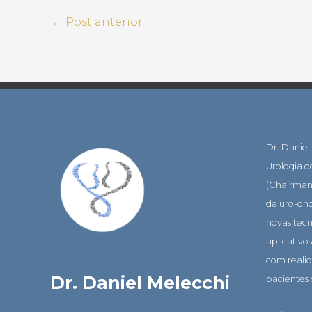
←
Post anterior
Dr. Daniel
Urologia 
(Chairman)
de uro-on
novas tec
aplicativo
com realid
Dr. Daniel Melecchi
pacientes 