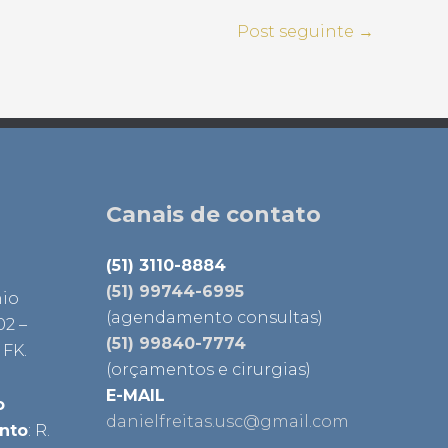
Post seguinte
→
Facebook
Instagram
LinkedIn
Canais de contato
(51) 3110-8884
(51) 99744-6995
nio
(agendamento consultas)
02 –
(51) 99840-7774
 FK.
(orçamentos e cirurgias)
E-MAIL
o
danielfreitas.usc@gmail.com
ento
: R.